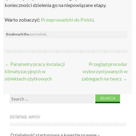
konieczności dzielenia go na niepowiązane etapy.
Warto zobaczyć:
Przeprowadzki do Polski
.
Bookmark the
permalink
.
Post
←
Parametry pracy instalacji
Przegląd procedur
navigation
klimatyzacyjnych w
wykorzystywanych w
obiektach użytkowych
zabiegach na twarz
→
Search
for:
OSTATNIE WPISY
Działalność startupowa a kwestie prawne –