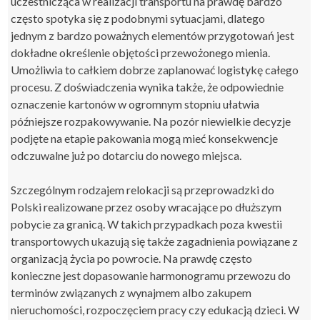
uczestnicząca w realizacji transportu na prawdę bardzo
często spotyka się z podobnymi sytuacjami, dlatego
jednym z bardzo poważnych elementów przygotowań jest
dokładne określenie objętości przewożonego mienia.
Umożliwia to całkiem dobrze zaplanować logistykę całego
procesu. Z doświadczenia wynika także, że odpowiednie
oznaczenie kartonów w ogromnym stopniu ułatwia
późniejsze rozpakowywanie. Na pozór niewielkie decyzje
podjęte na etapie pakowania mogą mieć konsekwencje
odczuwalne już po dotarciu do nowego miejsca.
Szczególnym rodzajem relokacji są przeprowadzki do
Polski realizowane przez osoby wracające po dłuższym
pobycie za granicą. W takich przypadkach poza kwestii
transportowych ukazują się także zagadnienia powiązane z
organizacją życia po powrocie. Na prawdę często
konieczne jest dopasowanie harmonogramu przewozu do
terminów związanych z wynajmem albo zakupem
nieruchomości, rozpoczęciem pracy czy edukacją dzieci. W