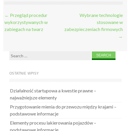
Post
←
Przegląd procedur
Wybrane technologie
navigation
wykorzystywanych w
stosowane w
zabiegach na twarz
zabezpieczeniach firmowych
→
Search
for:
OSTATNIE WPISY
Działalność startupowa a kwestie prawne –
najważniejsze elementy
Przygotowanie mienia do przewozu między krajami –
podstawowe informacje
Elementy procesu lakierowania pojazdów –
podstawowe informacje